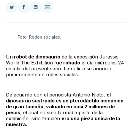
Compartir
Compartir
Compartir
Compartir
en
en
en
via
Twitter
Facebook
LinkedIn
Email
Foto: Redes sociales. 
Un
robot de dinosaurio
de la exposición Jurassic
World The Exhibition f
ue robado
el día miércoles 24
de julio del presente año. La noticia se anunció
primeramente en redes sociales.
De acuerdo con el periodista Antonio Nieto,
el
dinosaurio sustraído es un pterodáctilo mecánico
de gran tamaño, valuado en casi 2 millones de
pesos
, el cual no solo formaba parte de la
exhibición, sino también
era una pieza única de la
muestra.