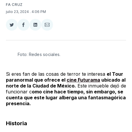
FA CRUZ
julio 23, 2024
. 4:06 PM
Compartir
Compartir
Compartir
Compartir
en
en
en
via
Twitter
Facebook
LinkedIn
Email
Foto: Redes sociales. 
Si eres fan de las cosas de terror te interesa
el Tour
paranormal que ofrece el
cine Futurama
ubicado al
norte de la Ciudad de México.
Este inmueble dejó de
funcionar c
omo cine hace tiempo, sin embargo, se
cuenta que este lugar alberga una fantasmagórica
presencia.
Historia